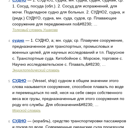
СУДНО
— 1. СУДНО1, судна, мн. судна, суден, суднам, ср.
3
1. Сосуд, посуда (обл.). 2. Сосуд для испражнений, для
мочи. Подкладное судно для больных. 2. СУДНО2, судна, и
(редк.) СУДН’О, судна, мн. суда, судов, ср. Плавающее
сооружение для передвижения по&#8230; …
Толковый словарь Ушакова
судно
— 1. СУДНО, а; мн. суда; ср. Плавучее сооружение,
4
предназначенное для транспортных, промысловых и
военных целей, для научных исследований и т.п. Парусное
с. Транспортные суда. Китобойное с. Морское, торговое с.
Научно исследовательское с. Плавать,&#8230; …
Энциклопедический словарь
СУДНО
— (Vessel, ship) судном в общем значении этого
5
слова называется сооружение, способное плавать по воде
и перемещаться по ней, неся на себе сверх собственного
веса все грузы, предназначенные для этого сооружения по
роду его службы. Для обозначения&#8230; …
Морской словарь
СУДНО
— (корабль), средство транспортировки пассажиров
6
и грузов по воде. Современные океанские суда произошли