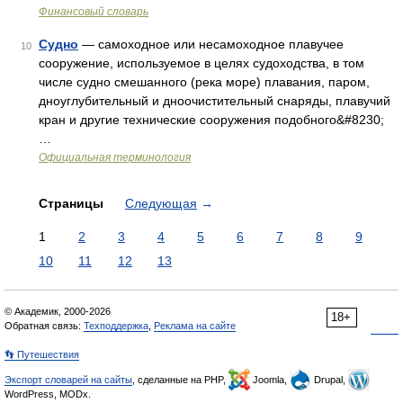
Финансовый словарь
Судно
— самоходное или несамоходное плавучее
10
сооружение, используемое в целях судоходства, в том
числе судно смешанного (река море) плавания, паром,
дноуглубительный и дноочистительный снаряды, плавучий
кран и другие технические сооружения подобного&#8230;
…
Официальная терминология
Страницы
Следующая
→
1
2
3
4
5
6
7
8
9
10
11
12
13
© Академик, 2000-2026
18+
Обратная связь:
Техподдержка
,
Реклама на сайте
👣 Путешествия
Экспорт словарей на сайты
, сделанные на PHP,
Joomla,
Drupal,
WordPress, MODx.