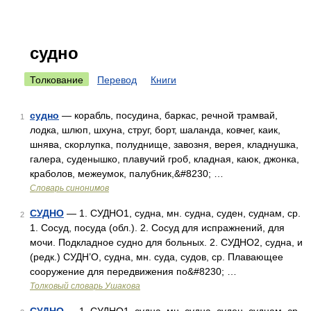
судно
Толкование
Перевод
Книги
судно
— корабль, посудина, баркас, речной трамвай,
1
лодка, шлюп, шхуна, струг, борт, шаланда, ковчег, каик,
шнява, скорлупка, полуднище, завозня, верея, кладнушка,
галера, суденышко, плавучий гроб, кладная, каюк, джонка,
краболов, межеумок, палубник,&#8230; …
Словарь синонимов
СУДНО
— 1. СУДНО1, судна, мн. судна, суден, суднам, ср.
2
1. Сосуд, посуда (обл.). 2. Сосуд для испражнений, для
мочи. Подкладное судно для больных. 2. СУДНО2, судна, и
(редк.) СУДН’О, судна, мн. суда, судов, ср. Плавающее
сооружение для передвижения по&#8230; …
Толковый словарь Ушакова