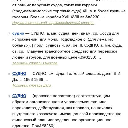
от ранних парусных судов, таких как карраки
(средиземноморские торговые суда) XIII в. и более крупные
галеоны. Боевые корабли XVII XVIII вв.&#8230; …
Научно-технический энциклопедический словарь
судно
— СУДНО, а, мн. судна, ден, днам, ср. Сосуд для
7
испражнений, для мочи. Подкладное с. (для лежачих
больных). | прил. судновый, ая, ое. II. СУДНО, а, мн. суда,
ов, ср. Плавучее транспортное средство для перевозки
людей и грузов, для военных целей,&#8230; …
Толковый словарь Ожегова
СУДНО
— СУДНО, см. суда. Толковый словарь Даля. В.И.
8
Даль. 1863 1866 …
Толковый словарь Даля
СУДНО
— (правовое положение) соответствующим
9
образом организованная и управляемая единица
пароходства, действующая, как правило, на началах
внутреннего хозрасчета, имеющая свой производственно
финансовый план иопределенное организационное
единство. Под&#8230; …